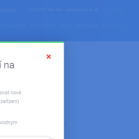
Pre MAC
+420 222 300 800
info@ipodnik.sk
CS
SK
UD NA MIERU
REFERENCIE
BLOG
WEBINÁRE
KONTAKT
í na
zovat nové
Archiv
zařízení).
jún 2024
odvodným
december 2021