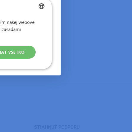
ním našej webovej
CZECH
 pouze ta,
mi zásadami
SLOVAK
JAŤ VŠETKO
Neklasifikované
é
STIAHNUŤ PODPORU
ľa a správa účtu.