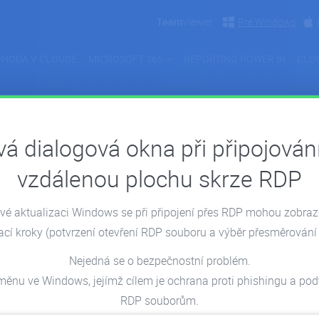
Team
Viewer
Pre Windows
gace
HODA V CLOUDE
MICROSOFT 365
REPORTING POWER BI
CLO
á dialogová okna při připojován
Firemný život
vzdálenou plochu skrze RDP
é aktualizaci Windows se při připojení přes RDP mohou zobra
ací kroky
(potvrzení otevření RDP souboru a výběr přesměrování 
Nejedná se o bezpečnostní problém.
měnu ve Windows, jejímž cílem je ochrana proti phishingu a p
RDP souborům.