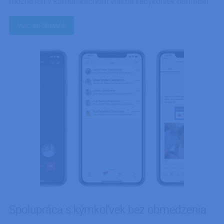
možné ich v komunikačnom vlákne kedykoľvek dohľadať.
VIAC INFORMÁCIÍ
Spolupráca s kýmkoľvek bez obmedzenia