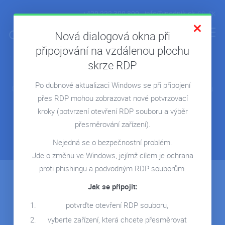
+420 222 300 800
info@ipodnik.sk
CS
SK
Nová dialogová okna při
připojování na vzdálenou plochu
skrze RDP
Objavte Microsoft Teams
ÚVOD
Po dubnové aktualizaci Windows se při připojení
POHODA V CLOUDE
On-line schôdzky, chat, volanie a komunikácia
v tíme pomocou
přes RDP mohou zobrazovat nové potvrzovací
jediného nástroja.
MICROSOFT 365
kroky
(potvrzení otevření RDP souboru a výběr
REPORTING POWER BI
přesměrování zařízení).
CHCEM VYSKÚŠAŤ
CLOUD NA MIERU
Nejedná se o bezpečnostní problém.
Jde o změnu ve Windows, jejímž cílem je ochrana
REFERENCIE
proti phishingu a podvodným RDP souborům.
Teams vám nastavíme a zaškolíme vás v jeho
BLOG
Jak se připojit:
efektívnom používaní.
WEBINÁRE
potvrďte otevření RDP souboru,
MÁM ZÁUJEM O TEAMS
KONTAKT
vyberte zařízení, která chcete přesměrovat