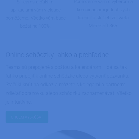
Pomôžeme vám s výberom a
S Teams a ďalšími
kombináciami jednotlivých
aplikáciami vám v cloude
licencií a služieb zo sveta
pomôžeme. Všetko vám bude
Microsoft 365.
bežať na 100%.
Online schôdzky ľahko a prehľadne
Teams sú prepojené s poštou a kalendárom – dá sa tak
ľahko pripojiť k online schôdzke alebo vytvoriť pozvánku.
Stačí kliknúť na odkaz a môžete s kolegami a partnermi
zdieľať obrazovku alebo schôdzku zaznamenávať. Všetko
je intuitívne.
CHCEM VYSKÚŠAŤ