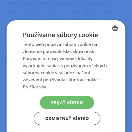
Komunikácia v Teams bude fungovať aj s externými
spolupracovníkmi, ktorí nemajú nainštalovanú aplikáciu, a
to vďaka webovému prostrediu v prehliadači. Teams
fungujú na desktope aj na mobile, rovnako tak aj na
Používame súbory cookie
platforme Windows, Mac, iOS a Android. Máte teda istotu,
Tento web používa súbory cookie na
CZECH
že sa vždy dohovoríte.
zlepšenie používateľskej skúsenosti.
SLOVAK
Používaním našej webovej lokality
CHCEM TEAMS
vyjadrujete súhlas s používaním všetkých
súborov cookie v súlade s našimi
zásadami používania súborov cookie.
Prečítať viac
PRIJAŤ VŠETKO
ODMIETNUŤ VŠETKO