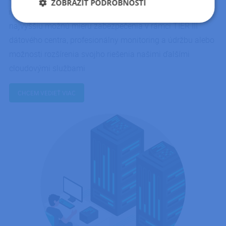
ZOBRAZIŤ PODROBNOSTI
našom dátovom centre. Tým si zaistíte dostupnosť 99,9%,
Nevyhnutne
Výkonnosť
Cielenie
najvyššiu možnú mieru zabezpečenia v rámci TIER III
potrebné
dátového centra, profesionálny monitoring a údržbu alebo
možnosti rozšírenia svojho riešenia našimi ďalšími
cloudovými službami
Funkcie
Neklasifikované
CHCEM VEDIEŤ VIAC
Nevyhnutne potrebné
Výkonnosť
Cielenie
Funkcie
Neklasifikované
Nevyhnutne potrebné súbory cookie umožňujú
základné funkcie webovej lokality, ako prihlásenie
používateľa a správa účtu. Webová lokalita sa nedá
správne používať bez nevyhnutne potrebných
súborov cookie.
Poskytovateľ /
Uplynutie