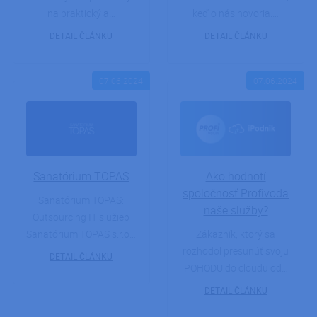
sú vždy
na praktický a…
keď o nás hovoria.…
spracová
rovnaký
DETAIL ČLÁNKU
DETAIL ČLÁNKU
serverom
klastri.
_GRECAPTCHA
5
Google
Google LLC
mesiacov
reCAPTC
www.google.com
07.06.2024
07.06.2024
4 týždne
nastaví pr
vykonaní
potrebný
cookie
(_GRECA
na účely
vykonani
analýzy ri
Sanatórium TOPAS
Ako hodnotí
PHPSESSID
Cookies
Cookie
PHP.net
relácie
generova
ipodnik.cz
spoločnosť Profivoda
Sanatórium TOPAS:
aplikácia
naše služby?
založený
Outsourcing IT služieb
jazyku P
Toto je
Sanatórium TOPAS s.r.o…
Zákazník, ktorý sa
univerzál
identifiká
rozhodol presunúť svoju
DETAIL ČLÁNKU
používan
POHODU do cloudu od…
údržbu
premenn
relácií
DETAIL ČLÁNKU
používate
Spravidla