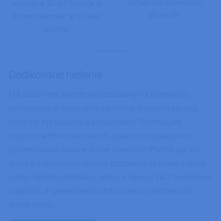
softvéru od spoločnosti
minimálne 90 dní. Navyše je
Microsoft.
možné zálohovať aj na vaše
úložisko.
Dedikované riešenie
Má vaša firma špecifické požiadavky na hardvérovú
konfiguráciu a nastavenie vlastného fyzického servera,
ktorý má byť výkonný a bezúdržbový? Potrebujete
možnosť administrátorských zásahov do operačného
systému alebo vlastné Active Directory? iPodnik pre vás
pripraví individuálne riešenie postavené na mieru v rámci
nášho českého dátového centra, s českou 24/7 technickou
podporou a garantovanou dobou opravy hardvéru do
90tich minút.