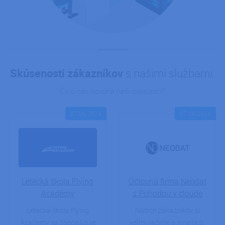
Meno
Opis
Doména
platnosti
hide_alert
.ipodik.cz
1 deň
alert mes
udid
.ipodnik.cz
4 týždne
Tento sú
2 dni
cookie sa
používa 
unikátne
identifiká
zariadení
Skúsenosti zákazníkov
s našimi službami.
prístup k
webovej
Čo o nás hovoria naši zákazníci?
stránke n
sledovan
použitia 
zvýšenie
07.06.2024
07.06.2024
používate
skúsenost
ARRAffinitySameSite
Cookies
Pri použit
Microsoft
relácie
Microsoft
Corporation
ako hosti
.app.powerbi.com
platformy
povolení
vyváženi
Letecká škola Flying
Účtovná firma Neodat
záťaže te
súbor co
Academy
s Pohodou v cloude
zaisťuje, 
požiadav
Letecká škola Flying
Našich zákazníkov si
jednej rel
prehliada
Academy sa špecializuje
veľmi vážime a sme radi,
návštevn