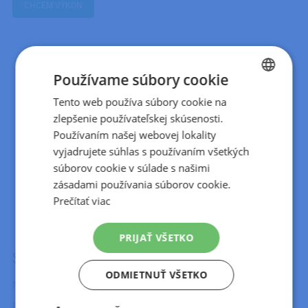
CHCEM VÝKON
Používame súbory cookie
Tento web používa súbory cookie na
CZECH
zlepšenie používateľskej skúsenosti.
SLOVAK
Používaním našej webovej lokality
vyjadrujete súhlas s používaním všetkých
súborov cookie v súlade s našimi
zásadami používania súborov cookie.
Prečítať viac
PRIJAŤ VŠETKO
Server Housing
ODMIETNUŤ VŠETKO
Naozaj sa nechcete vzdať svojho fyzického servera? My to
rešpektujeme a radi vám zaistíme hosting servera v