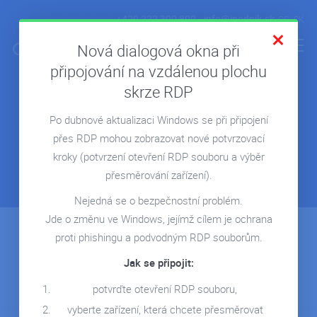
+420 222 300 800
info@ipodnik.sk
CS
SK
Nová dialogová okna při
připojování na vzdálenou plochu
skrze RDP
Cloud na mieru
ÚVOD
Po dubnové aktualizaci Windows se při připojení
POHODA V CLOUDE
Riešenie pre náročných klientov,
ktorí vedia, čo chcú.
přes RDP mohou zobrazovat nové potvrzovací
MICROSOFT 365
kroky
(potvrzení otevření RDP souboru a výběr
ZÍSKAJTE CLOUD NA MIERU
REPORTING POWER BI
přesměrování zařízení).
CLOUD NA MIERU
Nejedná se o bezpečnostní problém.
Jde o změnu ve Windows, jejímž cílem je ochrana
REFERENCIE
Máte záujem o cloud na mieru? Vypracujeme vám
proti phishingu a podvodným RDP souborům.
nezáväznú ponuku.
BLOG
Jak se připojit:
WEBINÁRE
MÁM ZÁUJEM
potvrďte otevření RDP souboru,
KONTAKT
vyberte zařízení, která chcete přesměrovat