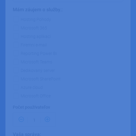
g_utm_source
.ipodnik.cz
1 deň
Mám záujem o služby.:
g_utm_medium
.ipodnik.cz
1 deň
Mám záujem o služby.
Hosting Pohody
g_utm_campaign
.ipodnik.cz
1 deň
Microsoft 365
g_utm_id
.ipodnik.cz
1 deň
Hosting aplikací
g_utm_content
.ipodnik.cz
1 deň
Firemní e-mail
g_utm_term
.ipodnik
1 deň
Reporting Power Bi
g_gclid
.ipodnik.cz
1 deň
Microsoft Teams
g_gad_campaignid
.ipodnik.cz
1 deň
Dedikovaný server
g_gad_adgroupid
.ipodnik.cz
1 deň
Microsoft SharePoint
g_fbclid
.ipodnik.cz
1 deň
Azure cloud
g_landing_page
.ipodnik.cz
1 deň
Microsoft Office
g_page_url
.ipodnik.cz
1 deň
Počet používateľov
g_referrer
.ipodnik.cz
1 deň
Vaša správa: