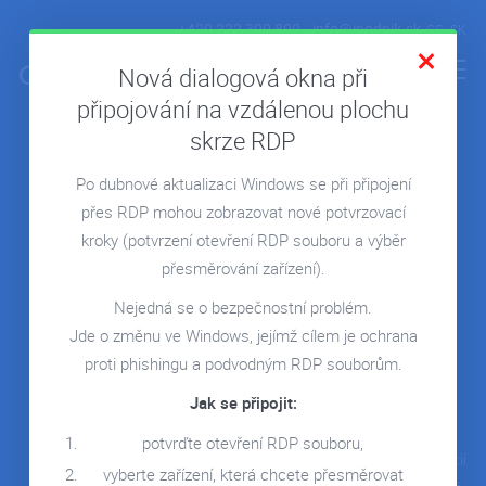
+420 222 300 800
info@ipodnik.sk
CS
SK
Nová dialogová okna při
připojování na vzdálenou plochu
skrze RDP
Spolupracujte, komunikujte,
ÚVOD
zdieľajte. Bezpečne v cloude.
Po dubnové aktualizaci Windows se při připojení
POHODA V CLOUDE
přes RDP mohou zobrazovat nové potvrzovací
MICROSOFT 365
Jednotné prostredie pre prevádzku vašej firmy, ktoré nahradí
kroky
(potvrzení otevření RDP souboru a výběr
zastaranú infraštruktúru moderným privátnym cloudom na
REPORTING POWER BI
přesměrování zařízení).
platforme Microsoft.
CLOUD NA MIERU
Nejedná se o bezpečnostní problém.
Jde o změnu ve Windows, jejímž cílem je ochrana
REFERENCIE
proti phishingu a podvodným RDP souborům.
BLOG
Jak se připojit:
Microsoft 365
Pohoda
WEBINÁRE
potvrďte otevření RDP souboru,
Sada on-line a off-line aplikácií
Program na vedenie
KONTAKT
vyberte zařízení, která chcete přesměrovat