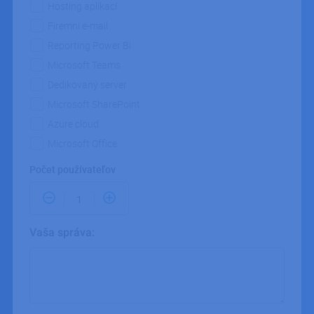
používan
Hosting aplikací
údržbu
premenn
Firemní e-mail
relácií
používate
Reporting Power Bi
Spravidla
náhodne
Microsoft Teams
vygenero
číslo, sp
Dedikovaný server
jeho použ
môže byť
Microsoft SharePoint
špecifick
daný web
Azure cloud
dobrým
príkladom
Microsoft Office
udržanie
prihláse
Počet používateľov
stavu
používate
medzi
stránkami
CookieScriptConsent
5
Tento sú
CookieScript
Vaša správa:
mesiacov
cookie p
.ipodnik.cz
3 týždne
služba Co
Script.co
Vaša
zapamäta
správa
predvoli
súhlasu s
súbormi 
návštevn
Je nevyh