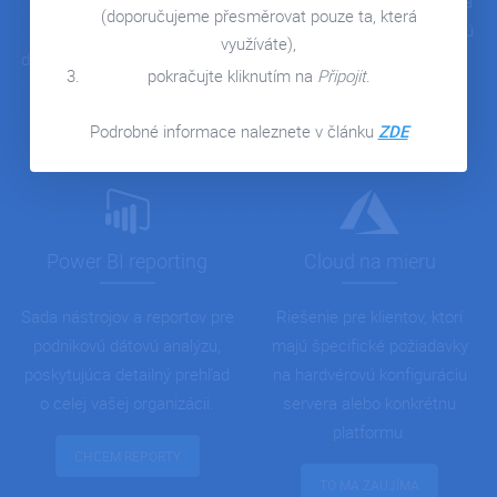
pre prácu odkiaľkoľvek, ktorá
účtovníctva, skladového
(doporučujeme přesměrovat pouze ta, která
vám zaistí bezpečnú firemnú
hospodárstva a riadenia
využíváte),
komunikáciu a spoluprácu.
dodávateľsko-odberateľských
pokračujte kliknutím na
Připojit
.
vzťahov.
CHCEM NASKOČIŤ
Podrobné informace naleznete v článku
ZDE
ZISTIŤ VIAC
Power BI reporting
Cloud na mieru
Sada nástrojov a reportov pre
Riešenie pre klientov, ktorí
podnikovú dátovú analýzu,
majú špecifické požiadavky
poskytujúca detailný prehľad
na hardvérovú konfiguráciu
o celej vašej organizácii.
servera alebo konkrétnu
platformu.
CHCEM REPORTY
TO MA ZAUJÍMA