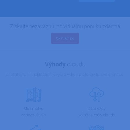
Získajte nezáväznú individuálnu ponuku zdarma
OPÝTAŤ SA
Výhody
cloudu
Ušetrite na IT nákladoch, zvýšte výkon a efektivitu svojej práce.
Dáta vždy
Maximálne
zálohované v cloude
zabezpečenie