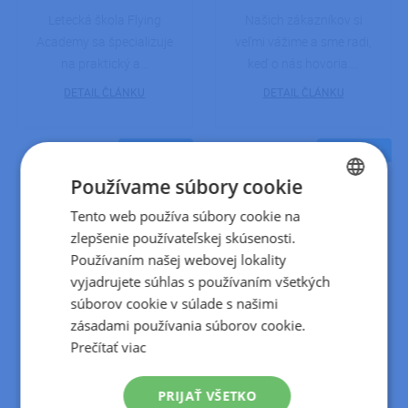
Letecká škola Flying
Našich zákazníkov si
Academy sa špecializuje
veľmi vážime a sme radi,
na praktický a…
keď o nás hovoria.…
DETAIL ČLÁNKU
DETAIL ČLÁNKU
07.06.2024
07.06.2024
Používame súbory cookie
Tento web používa súbory cookie na
CZECH
zlepšenie používateľskej skúsenosti.
SLOVAK
Používaním našej webovej lokality
Sanatórium TOPAS
Ako hodnotí
vyjadrujete súhlas s používaním všetkých
spoločnosť Profivoda
súborov cookie v súlade s našimi
Sanatórium TOPAS:
naše služby?
zásadami používania súborov cookie.
Outsourcing IT služieb
Prečítať viac
Sanatórium TOPAS s.r.o…
Zákazník, ktorý sa
rozhodol presunúť svoju
DETAIL ČLÁNKU
POHODU do cloudu od…
PRIJAŤ VŠETKO