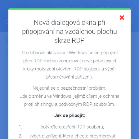
+420 222 300 800
info@ipodnik.sk
CS
SK
Nová dialogová okna při
připojování na vzdálenou plochu
skrze RDP
Účtovná firma Neodat s Pohodou v
ÚVOD
cloude
Po dubnové aktualizaci Windows se při připojení
POHODA V CLOUDE
přes RDP mohou zobrazovat nové potvrzovací
MICROSOFT 365
kroky
(potvrzení otevření RDP souboru a výběr
REPORTING POWER BI
přesměrování zařízení).
CLOUD NA MIERU
Nejedná se o bezpečnostní problém.
Jde o změnu ve Windows, jejímž cílem je ochrana
REFERENCIE
proti phishingu a podvodným RDP souborům.
BLOG
Jak se připojit:
WEBINÁRE
potvrďte otevření RDP souboru,
KONTAKT
vyberte zařízení, která chcete přesměrovat
Našich zákazníkov si veľmi vážime a sme radi, keď o nás