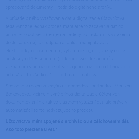
rovnaký
serverom
spracované dokumenty – teda do digitálneho archívu.
klastri.
V prípade plného vyťažovania dát a digitalizácie účtovníctva
_GRECAPTCHA
5
Google
Google LLC
mesiacov
reCAPTC
www.google.com
teda vymizne jednak proces manuálneho zadávania dát do
4 týždne
nastaví pr
vykonaní
účtovného softvéru (ten je nahradený kontrolou, či k vyťaženiu
potrebný
cookie
došlo korektne), ale odpadá aj ďalšia manipulácia s
(_GRECA
na účely
elektronickým dokumentom, vytvorenie logickej väzby medzi
vykonani
analýzy ri
príslušným PDF súborom (elektronickým dokladom ) a
záznamom v účtovnom softvéri a jeho uložení do definovaného
PHPSESSID
Cookies
Cookie
PHP.net
relácie
generova
ipodnik.cz
adresára. To všetko už prebieha automaticky.
aplikácia
založený
jazyku P
Spoločne s mojou kolegyňou a obchodnou partnerkou Monikou
Toto je
univerzál
Borkovcovou vidíme hlavný prínos digitalizácie účtovných
identifiká
používan
dokumentov ani nie tak vo vlastnom vyťažení dát, ale práve v
údržbu
automatizácii tohto nadväzujúceho procesu.
premenn
relácií
používate
Účtovníctvo mám spojené s archiváciou a zálohovaním dát.
Spravidla
náhodne
Ako toto prebieha u vás?
vygenero
číslo, sp