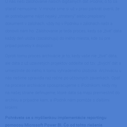
U nás rieši zálohovanie našich digitálnych dát iPodnik, o to sa
jeho použ
môže byť
starať nemusíme. V minúte sme si už v praxi párkrát overili, že
špecifick
daný web
ak potrebujeme nájsť nejaký „stratený“ alebo prepísaný
dobrým
príkladom
dokument v zálohách, vždy ho v Podniku v zálohách našli a
udržanie
prihláse
obnovili nám ho. Zálohovanie je teda proces, kedy sa „živé“ dáta
stavu
používate
každý deň uložia (zazálohujú) do iného miesta, kde sú pre
medzi
stránkami
prípad potreby k dispozícii.
CookieScriptConsent
5
Tento sú
CookieScript
Oproti tomu proces archivácie je to, kedy vaše nie „živé“ dáta,
mesiacov
cookie p
.ipodnik.cz
3 týždne
služba Co
ale dáta z už uzavretých projektov oddelíte od tzv. „živých“ dát a
Script.co
zapamäta
umiestnite do iného, ​​k tomu vyhradeného úložiska. Archiváciu u
predvoli
súhlasu s
nás riešime spravidla raz ročne po účtovných závierkach. Opäť
súbormi 
na procese archivácie spolupracujeme s iPodnikom, kedy my
návštevn
Je nevyh
na našej strane definujeme, ktoré dáta sa majú premiestniť do
aby bann
cookies
archívu a prípadne kam, a iPodník nám pomôže s ďalšími
Cookie-
Script.co
krokmi.
fungoval
správne.
Pohrávate sa s myšlienkou implementácie reportingu
g_utm_source
.ipodnik.cz
1 deň
pomocou Microsoft Power BI. Čo od tohto riešenia