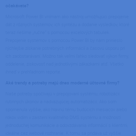
g_utm_medium
.ipodnik.cz
1 deň
očakávate?
g_utm_campaign
.ipodnik.cz
1 deň
Microsoft Power BI vnímam ako nástroj umožňujúci prepojenie
g_utm_id
.ipodnik.cz
1 deň
dát z rôznych systémov, ich syntézu a dodanie výsledkov, ktoré
g_utm_content
.ipodnik.cz
1 deň
teraz riešime „ručne“ s pomocou excelových tabuliek.
g_utm_term
.ipodnik
1 deň
Prepojenie systémov s pomocou Power BI by nám prinieslo
g_gclid
.ipodnik.cz
1 deň
rýchlejšie získanie potrebných informácií a časovú úsporu pri
g_gad_campaignid
.ipodnik.cz
1 deň
ich zaobstarávaní. Možno tak veľmi ľahko sledovať výkon firmy,
oddelenie, ziskovosť nad jednotlivými zákazkami atď. Všetko
g_gad_adgroupid
.ipodnik.cz
1 deň
ihneď v prehľadnom reporte.
g_fbclid
.ipodnik.cz
1 deň
g_landing_page
.ipodnik.cz
1 deň
Aké trendy a potreby majú dnes moderné účtovné firmy?
g_page_url
.ipodnik.cz
1 deň
Naše potreby spočívajú v prepojovaní systému, robotizácii
g_referrer
.ipodnik.cz
1 deň
rutinných úkonov a nadväzujúcej automatizácii. Ako som
spomenula vyššie, ako hlavnú tému budúcich mesiacov alebo
rokov vidím v zaistení kvalitného DMS systému a možnosti
jednoduchej komunikácie a odovzdávania informácií s klientmi,
Poskytovateľ /
Poskytovateľ
Uplynutie
Uplynutie
Meno
Meno
Opis
Opis
Doména
/ Doména
platnosti
platnosti
ideálne cez webové rozhranie. K tomu sa pridáva už vyššie