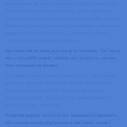
procesnej stránke, a ktorý je efektívny a dobre zorganizovaný. .
Prostriedky, ako to chceme dosiahnuť, vidíme v kvalitnom a
efektívnom nastavení vnútorných procesov, v dôraze na osobnú
zodpovednosť našich pracovníkov, v pravidelnom vzdelávaní av
dobrej komunikácii vo vnútri firmy, v spolupráci a dobrých
vzťahoch vo vnútri pracovného kolektívu.
Spomenuli ste, že máte pobočku aj na Slovensku. Keď ste ju
tam v roku 2008 otvárali, uľahčilo vám situáciu to, že máte
firmu postavenú na cloude?
Technologicky nám to situáciu veľmi uľahčilo. Všetko máme
jednotné a dostupné odkiaľkoľvek. Defacto takmer všetko
prebieha rovnako ako tu v SR. Príjem dát, spracovanie,
archiváciu a výstupy. To všetko máme štandardizované a
urýchľuje to prácu celej firmy.
Kolegovia popísali vašu firmu ako bezpapierovú kanceláriu.
Ako vnímate potrebu digitalizácie a mať všetko online v