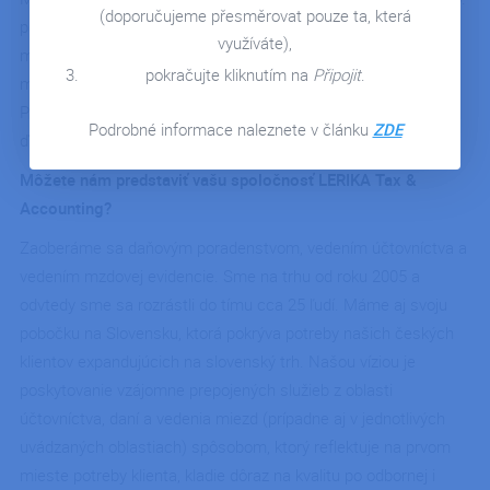
(doporučujeme přesměrovat pouze ta, která
patrí aj firma LERIKA Tax & Accounting, ktorá je známa svojim
využíváte),
moderným pracovným prístupom. Vyspovedali sme obe
pokračujte kliknutím na
Připojit
.
majiteľky spoločnosti pani Ivanu Ottovú a Moniku Borkovcovú.
Pýtali sme sa na ich skúsenosti, trendy na trhu a potreby na
Podrobné informace naleznete v článku
ZDE
ďalší vývoj firmy.
Môžete nám predstaviť vašu spoločnosť LERIKA Tax &
Accounting?
Zaoberáme sa daňovým poradenstvom, vedením účtovníctva a
vedením mzdovej evidencie. Sme na trhu od roku 2005 a
odvtedy sme sa rozrástli do tímu cca 25 ľudí. Máme aj svoju
pobočku na Slovensku, ktorá pokrýva potreby našich českých
klientov expandujúcich na slovenský trh. Našou víziou je
poskytovanie vzájomne prepojených služieb z oblasti
účtovníctva, daní a vedenia miezd (prípadne aj v jednotlivých
uvádzaných oblastiach) spôsobom, ktorý reflektuje na prvom
mieste potreby klienta, kladie dôraz na kvalitu po odbornej i