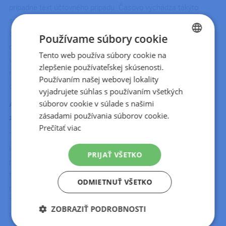
prípadne text účtovného prípadu. Časovo vychádza takýto
spôsob práce veľmi podobne ako pri elektronickom vyťažovaní
dokladov. To, čo je pracnejšie, je tá nadväzujúca činnosť:
Používame súbory cookie
doplnenie účtovného dokladu o všetky jeho náležitosti, teda
Tento web používa súbory cookie na
CZECH
vytlačenie a pripojenie tzv. „košieľky“, uloženie av neposlednom
zlepšenie používateľskej skúsenosti.
SLOVAK
rade aj pravidelné odovzdávanie spracovaných účtovných
Používaním našej webovej lokality
dokladov klientovi.
vyjadrujete súhlas s používaním všetkých
súborov cookie v súlade s našimi
Aké veľké zastúpenie je papierových dokumentov od vašich
zásadami používania súborov cookie.
zákazníkov?
Prečítať viac
Toto číslo som nedávno počítala a je ich 10%. Sú to zákazníci,
ktorí vnímajú účtovníctvo v klasickej forme alebo v rámci ich
PRIJAŤ VŠETKO
procesov je výhodnejšie používať papier. Samozrejme, že na
túto formu spolupráce sme tiež pripravení a ich procesy plne
ODMIETNUŤ VŠETKO
rešpektujeme. Nesnažíme sa ich meniť.
Toto číslo sa neustále zmenšuje. Vždy sme museli riešiť
ZOBRAZIŤ PODROBNOSTI
miestnosť aj samotné skrine pre dokumenty. Keď sme sa však