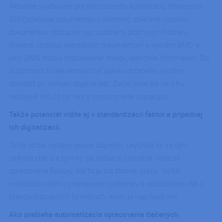
Aktuálne využívame pre tieto potreby kombináciu Sharepoint
365 (zdieľanie dokumentov s klientmi), zdieľané úložisko
dokumentov dostupné cez vzdialenú plochu pri iPodniku
(interné úložisko klientskych dokumentov) a systém BMD a
jeho DMS modul (trackovanie mailov, klientske informácie). Do
budúcnosti to ale nemusí byť úplne udržateľný systém,
obzvlášť pri veľkom objeme dát. Zatiaľ sme ale na trhu
neobjavili nič, čo by nás v tomto smere uspokojilo.
Takže potenciál vidíte aj v štandardizácii faktúr a prípadnej
ich digitalizácii.
Tu by to bol výrazný posun dopredu. Urýchlila by sa tým
celková práca a tým by sa znížila aj samotná cena za
spracovanie faktúry. Ale to je iba zlomok práce. Veľké
príležitosti vidím v prepojovaní systémov a odovzdávaní dát v
štandardizovaných formátoch, akým je napríklad xml.
Ako prebieha automatizácia spracovania tlačených