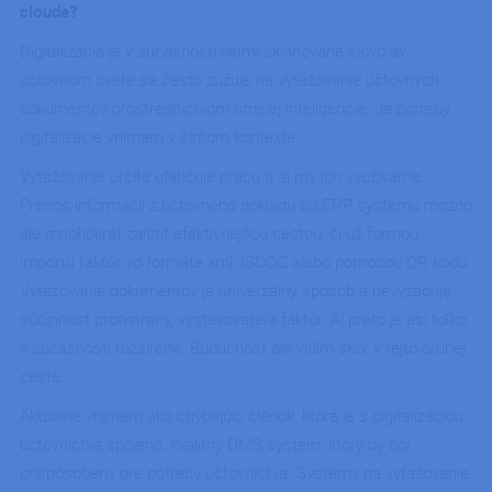
cloude?
Digitalizácia je v súčasnosti veľmi skloňované slovo av
účtovnom svete sa často zužuje na vyťažovanie účtovných
dokumentov prostredníctvom umelej inteligencie. Ja potreby
digitalizácie vnímam v širšom kontexte.
Vyťažovanie určite uľahčuje prácu a aj my ich využívame.
Prenos informácií z účtovného dokladu do ERP systému možno
ale mnohokrát zaistiť efektívnejšou cestou, či už formou
importu faktúr vo formáte xml, ISDOC alebo pomocou QR kódu.
Vyťažovanie dokumentov je univerzálny spôsob a nevyžaduje
súčinnosť protistrany, vystavovateľa faktúr. Aj preto je asi toľko
v súčasnosti rozšírené. Budúcnosť ale vidím skôr v tejto druhej
ceste.
Aktuálne vnímam ako chýbajúci článok, ktorá je s digitalizáciou
účtovníctva spojená, kvalitný DMS systém, ktorý by bol
prispôsobený pre potreby účtovníctva. Systémy na vyťažovanie