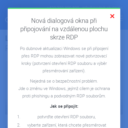
+420 222 300 800
info@ipodnik.sk
CS
SK
Nová dialogová okna při
připojování na vzdálenou plochu
skrze RDP
Lerika Tax & Accounting
hosting
ÚVOD
Pohody
Po dubnové aktualizaci Windows se při připojení
POHODA V CLOUDE
přes RDP mohou zobrazovat nové potvrzovací
MICROSOFT 365
kroky
(potvrzení otevření RDP souboru a výběr
REPORTING POWER BI
přesměrování zařízení).
CLOUD NA MIERU
Nejedná se o bezpečnostní problém.
Jde o změnu ve Windows, jejímž cílem je ochrana
REFERENCIE
proti phishingu a podvodným RDP souborům.
BLOG
Jak se připojit:
WEBINÁRE
potvrďte otevření RDP souboru,
KONTAKT
vyberte zařízení, která chcete přesměrovat
Medzi dlhoročných zákazníkov spoločnosti iPodnik cloud s. r. o.