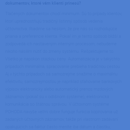
dokumentov, ktoré vám klienti prinesú?
Tlačených dokumentov chodí minimum. Sú to prípady klientov,
ktorí uprednostňujú tradičný listinný spôsob vedenia
účtovníctva. Riadime sa heslom, že pre nás sú rozhodujúce
priania a preferencie klienta. Pokiaľ im je tento spôsob bližší a
zodpovedá ich nastaveným interným procesom, nebudeme
nikoho násilím nútiť do zmeny systému. Rešpektujeme to.
Všetko je napokon otázkou ceny. Automatizácia je v takýchto
prípadoch minimálna, spracovanie prebieha tradičnou cestou.
Aj v týchto prípadoch sa samozrejme snažíme o maximálnu
efektivitu, samozrejmosťou je napríklad sťahovanie bankových
výpisov elektronicky alebo automatický prenos mzdových
záznamov (pokiaľ sú v odlišnom systéme), elektronická
komunikácia so štátnou správou. V účtovnom systéme
POHODA navyše veľmi dobre funguje funkcia kopírovania už
zadaných účtovných záznamov, takže pri vlastnom zadávaní
opakujúcich sa faktúr často meníte iba dátum a čiastku,