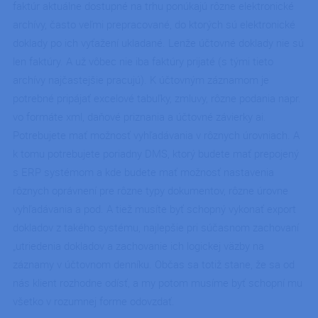
faktúr aktuálne dostupné na trhu ponúkajú rôzne elektronické
archívy, často veľmi prepracované, do ktorých sú elektronické
doklady po ich vyťažení ukladané. Lenže účtovné doklady nie sú
len faktúry. A už vôbec nie iba faktúry prijaté (s tými tieto
archívy najčastejšie pracujú). K účtovným záznamom je
potrebné pripájať excelové tabuľky, zmluvy, rôzne podania napr.
vo formáte xml, daňové priznania a účtovné závierky ai.
Potrebujete mať možnosť vyhľadávania v rôznych úrovniach. A
k tomu potrebujete poriadny DMS, ktorý budete mať prepojený
s ERP systémom a kde budete mať možnosť nastavenia
rôznych oprávnení pre rôzne typy dokumentov, rôzne úrovne
vyhľadávania a pod. A tiež musíte byť schopný vykonať export
dokladov z takého systému, najlepšie pri súčasnom zachovaní
„utriedenia dokladov a zachovanie ich logickej väzby na
záznamy v účtovnom denníku. Občas sa totiž stane, že sa od
nás klient rozhodne odísť, a my potom musíme byť schopní mu
všetko v rozumnej forme odovzdať.